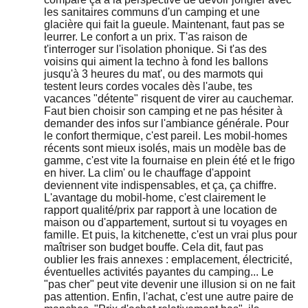
les sanitaires communs d'un camping et une
glacière qui fait la gueule. Maintenant, faut pas se
leurrer. Le confort a un prix. T'as raison de
t'interroger sur l'isolation phonique. Si t'as des
voisins qui aiment la techno à fond les ballons
jusqu'à 3 heures du mat', ou des marmots qui
testent leurs cordes vocales dès l'aube, tes
vacances "détente" risquent de virer au cauchemar.
Faut bien choisir son camping et ne pas hésiter à
demander des infos sur l'ambiance générale. Pour
le confort thermique, c'est pareil. Les mobil-homes
récents sont mieux isolés, mais un modèle bas de
gamme, c'est vite la fournaise en plein été et le frigo
en hiver. La clim' ou le chauffage d'appoint
deviennent vite indispensables, et ça, ça chiffre.
L'avantage du mobil-home, c'est clairement le
rapport qualité/prix par rapport à une location de
maison ou d'appartement, surtout si tu voyages en
famille. Et puis, la kitchenette, c'est un vrai plus pour
maîtriser son budget bouffe. Cela dit, faut pas
oublier les frais annexes : emplacement, électricité,
éventuelles activités payantes du camping... Le
"pas cher" peut vite devenir une illusion si on ne fait
pas attention. Enfin, l'achat, c'est une autre paire de