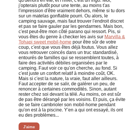
qu'dehors en été, et l'hiver, c'est un frigo. Moi,
j'opterais plutôt pour une tente, au moins t'as
l'impression d'être vraiment dehors, même si tu dors
sur un matelas gonflable pourri. Ou alors, le
camping sauvage, mais faut trouver l'endroit discret
et pas se faire gauler par les gendarmes. Mais bon,
c'est peut-être mon côté parano qui ressort. Pis, si
vous êtes du genre à checker les avis sur
Marvilla &
Tohapi sweet mobil-home
pour être sûr de votre
coup, c'est que vous êtes déjà foutus. Vous allez
vous retrouver coincés dans un truc standardisé,
entourés de familles qui se ressemblent toutes, à
faire des activités débiles organisées par le
camping. Faut voir ce qu'on cherche, au fond. Si
c'est juste un confort relatif à moindre coût, OK.
Mais si c'est la nature, la vraie, faut aller ailleurs.
Faut accepter de se salir, de galérer un peu, de
renoncer à certaines commodités. Sinon, autant
rester chez soi devant la télé. Au moins, on est sûr
de pas être dérangé par les voisins. Et puis, ça évite
de se faire cambrioler son mobil-home pendant
qu'on est à la piscine. Y'en a qui ont essayé, ils ont
eu des problèmes...
J'aime