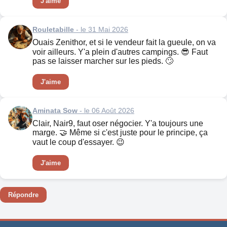
J'aime
Rouletabille
- le 31 Mai 2026
Ouais Zenithor, et si le vendeur fait la gueule, on va
voir ailleurs. Y'a plein d'autres campings. 😎 Faut
pas se laisser marcher sur les pieds. 🙄
J'aime
Aminata Sow
- le 06 Août 2026
Clair, Nair9, faut oser négocier. Y'a toujours une
marge. 🤝 Même si c'est juste pour le principe, ça
vaut le coup d'essayer. 😉
J'aime
Répondre