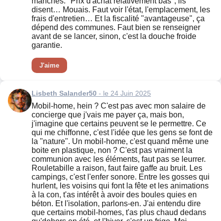
manches. "Prix d'achat relativement bas", ils
disent… Mouais. Faut voir l'état, l'emplacement, les
frais d'entretien… Et la fiscalité "avantageuse", ça
dépend des communes. Faut bien se renseigner
avant de se lancer, sinon, c'est la douche froide
garantie.
J'aime
Lisbeth Salander50
- le 24 Juin 2025
Mobil-home, hein ? C'est pas avec mon salaire de
concierge que j'vais me payer ça, mais bon,
j'imagine que certains peuvent se le permettre. Ce
qui me chiffonne, c'est l'idée que les gens se font de
la "nature". Un mobil-home, c'est quand même une
boite en plastique, non ? C'est pas vraiment la
communion avec les éléments, faut pas se leurrer.
Rouletabille a raison, faut faire gaffe au bruit. Les
campings, c'est l'enfer sonore. Entre les gosses qui
hurlent, les voisins qui font la fête et les animations
à la con, t'as intérêt à avoir des boules quies en
béton. Et l'isolation, parlons-en. J'ai entendu dire
que certains mobil-homes, t'as plus chaud dedans