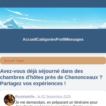
Accueil
Catégories
Profil
Messages
Accueil
>
Sujet
Avez-vous déjà séjourné dans des
chambres d'hôtes près de Chenonceaux ?
Partagez vos expériences !
Rouletabille
- le 02 Septembre 2025
Je me demandais, en préparant un itinéraire pour