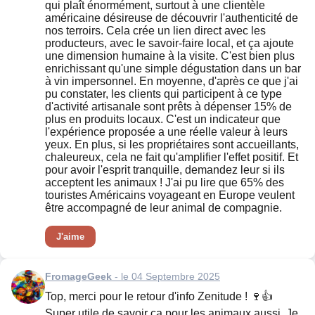
qui plaît énormément, surtout à une clientèle
américaine désireuse de découvrir l'authenticité de
nos terroirs. Cela crée un lien direct avec les
producteurs, avec le savoir-faire local, et ça ajoute
une dimension humaine à la visite. C'est bien plus
enrichissant qu'une simple dégustation dans un bar
à vin impersonnel. En moyenne, d'après ce que j'ai
pu constater, les clients qui participent à ce type
d'activité artisanale sont prêts à dépenser 15% de
plus en produits locaux. C'est un indicateur que
l'expérience proposée a une réelle valeur à leurs
yeux. En plus, si les propriétaires sont accueillants,
chaleureux, cela ne fait qu'amplifier l'effet positif. Et
pour avoir l'esprit tranquille, demandez leur si ils
acceptent les animaux ! J'ai pu lire que 65% des
touristes Américains voyageant en Europe veulent
être accompagné de leur animal de compagnie.
J'aime
FromageGeek
- le 04 Septembre 2025
Top, merci pour le retour d'info Zenitude ! 🍷👍
Super utile de savoir ça pour les animaux aussi. Je