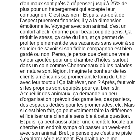
d'animaux sont prêts à dépenser jusqu'à 25% de
plus pour un hébergement qui accepte leur
compagnon. C'est pas rien ! Et puis, au-delà de
l'aspect purement financier, il y a la dimension
émotionnelle. Voyager avec son animal, c'est un
confort affectif énorme pour beaucoup de gens. Ça
réduit le stress, ça crée du lien, et ça permet de
profiter pleinement de ses vacances sans avoir à se
soucier de savoir si son fidèle compagnon est bien
gardé ou non. Perso, je pense que c'est une vraie
valeur ajoutée pour une chambre d'hôtes, surtout
dans un coin comme Chenonceaux où les balades
en nature sont légion. Imagine le bonheur de tes
clients américains se promenant le long du Cher
avec leur toutou ! Ça fait rêver, non ? Après, faut voir
si les proprios sont équipés pour ça, bien sûr.
Accueillir des animaux, ça demande un peu
d'organisation : prévoir des gamelles, des paniers,
des espaces dédiés pour les promenades, etc. Mais
si c'est bien fait, ça peut vraiment faire la différence
et fidéliser une clientèle sensible à cette question.
Et puis, ça peut aussi attirer une clientèle locale qui
cherche un endroit sympa où passer un week-end
avec son animal. Bref, je pense que c'est une piste
à explorer sérieusement. Faudrait que je me