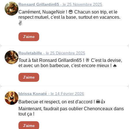
Ronsard Grillardin65
- le 25 Novembre 2025
Carrément, NuageNoir ! 😎 Chacun son trip, et le
respect mutuel, c'est la base, surtout en vacances.
✌️
J'aime
Rouletabille
- le 25 Décembre 2025
Tout à fait Ronsard Grillardin65 ! 🥂 C'est la devise,
et avec un bon barbecue, c'est encore mieux ! 🔥
J'aime
Idrissa Konaté
- le 14 Février 2026
Barbecue et respect, on est d'accord ! 🍔👍
Maintenant, faudrait pas oublier Chenonceaux dans
tout ça !
J'aime