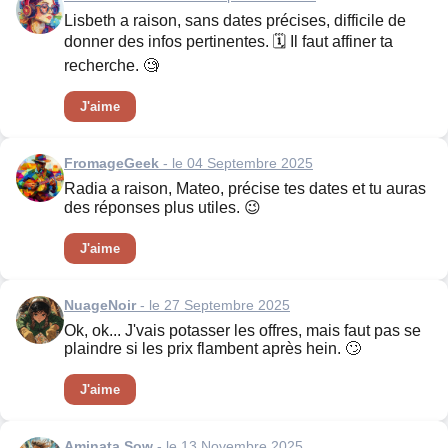
Lisbeth a raison, sans dates précises, difficile de
donner des infos pertinentes. 🗓️ Il faut affiner ta
recherche. 🧐
J'aime
FromageGeek
- le 04 Septembre 2025
Radia a raison, Mateo, précise tes dates et tu auras
des réponses plus utiles. 😉
J'aime
NuageNoir
- le 27 Septembre 2025
Ok, ok... J'vais potasser les offres, mais faut pas se
plaindre si les prix flambent après hein. 🙄
J'aime
Aminata Sow
- le 13 Novembre 2025