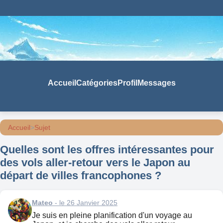
Accueil
Catégories
Profil
Messages
Accueil
>
Sujet
Quelles sont les offres intéressantes pour
des vols aller-retour vers le Japon au
départ de villes francophones ?
Mateo
- le 26 Janvier 2025
Je suis en pleine planification d'un voyage au