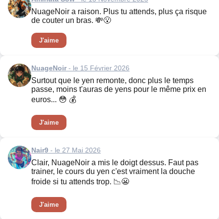
NuageNoir a raison. Plus tu attends, plus ça risque
de couter un bras. 💸😮
J'aime
NuageNoir
- le 15 Février 2026
Surtout que le yen remonte, donc plus le temps
passe, moins t'auras de yens pour le même prix en
euros... 😳 💰
J'aime
Nair9
- le 27 Mai 2026
Clair, NuageNoir a mis le doigt dessus. Faut pas
trainer, le cours du yen c'est vraiment la douche
froide si tu attends trop. 📉😬
J'aime