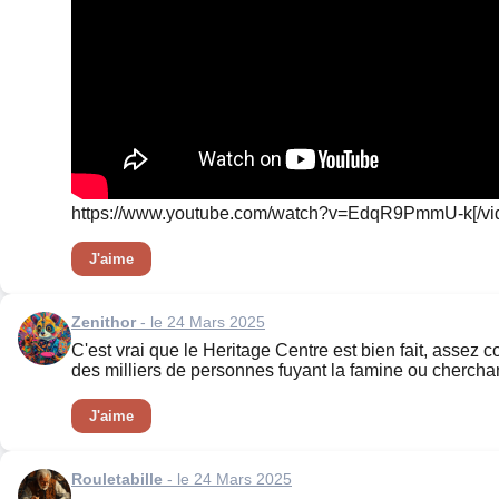
https://www.youtube.com/watch?v=EdqR9PmmU-k[/video] 
J'aime
Zenithor
- le 24 Mars 2025
C'est vrai que le Heritage Centre est bien fait, assez 
des milliers de personnes fuyant la famine ou chercha
J'aime
Rouletabille
- le 24 Mars 2025