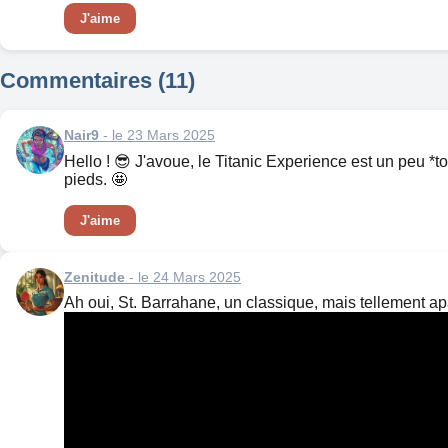
J'aime
Commentaires (11)
Nair9
- le 23 Mars 2025
Hello ! 😎 J'avoue, le Titanic Experience est un peu *too
pieds. 🤩
J'aime
Zenitude
- le 24 Mars 2025
Ah oui, St. Barrahane, un classique, mais tellement ap